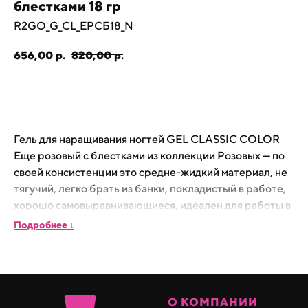
блестками 18 гр
R2GO_G_CL_ЕРСБ18_N
656,00
р.
820,00
р.
В корзину
Гель для наращивания ногтей GEL CLASSIC COLOR
Еще розовый с блестками из коллекции Розовых — по
своей консистенции это средне-жидкий материал, не
тягучий, легко брать из банки, покладистый в работе,
хорошо самовыравнивающиеся, идеален для работы в
безопильных техниках. Им удобно работать на
Подробнее ↓
верхних формах и в классических техниках
выравнивания без опила. После полимеризации в меру
гибкий в тонком нанесении и более твердый в
нанесении более 1 мм в толщину. Поджимается и
О КОМПАНИИ
держит арку при толщине более 1,5 мм в зоне стресса,