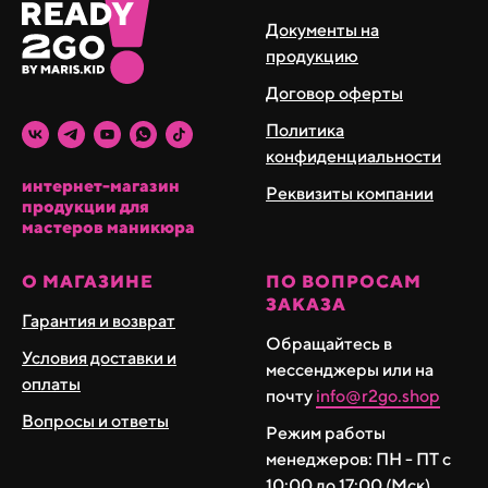
если толщина меньше - он упругий и амортизирует на
Документы на
ногте, за счет чего подходит для укрепления в тонком
продукцию
объеме. Время полимеризации для поджатия: 10
Договор оферты
секунд. Мягкий и удобный в опиле. Идеален для
укрепления и наращивания в тонких натуральных
Политика
техниках работы, не скалывается и держит форму
конфиденциальности
интернет-магазин
Реквизиты компании
продукции для
мастеров маникюра
О МАГАЗИНЕ
ПО ВОПРОСАМ
ЗАКАЗА
Гарантия и возврат
Обращайтесь в
Условия доставки и
мессенджеры или на
оплаты
почту
info@r2go.shop
Вопросы и ответы
Режим работы
менеджеров: ПН - ПТ с
10:00 до 17:00 (Мск)