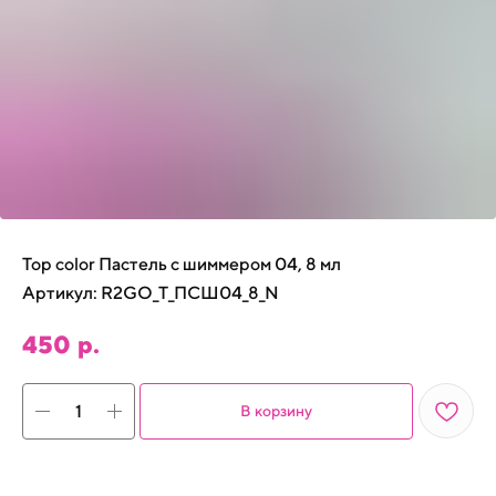
Top color Пастель с шиммером 04, 8 мл
Артикул:
R2GO_T_ПСШ04_8_N
450
р.
В корзину