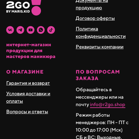
Документы на
Хорошо подходит для работы на средних и длинных
продукцию
ногтях, как базовое покрытие при процедуре маникюр
Договор оферты
с гель лаком. Так же используется для коротких ногтей,
которым требуется выравнивание.
Политика
конфиденциальности
Не рекомендовано выкладывать очень тонким слоем
интернет-магазин
Реквизиты компании
при работе с гель лаками. При использовании в
продукции для
мастеров маникюра
качестве подложки подходит для укрепления.
За счет свой средней консистенции хорошо
О МАГАЗИНЕ
ПО ВОПРОСАМ
ЗАКАЗА
выравнивается и не уплывает в боковые стенки, что
Гарантия и возврат
позволяет ее аккуратнее разравнивать.
Обращайтесь в
Условия доставки и
База от бренда реди ту гоу удобна в работе как
мессенджеры или на
оплаты
новичку, так и мастеру с опытом.
почту
info@r2go.shop
Вопросы и ответы
Режим работы
менеджеров: ПН - ПТ с
10:00 до 17:00 (Мск)
СБ и ВС: Выходные.