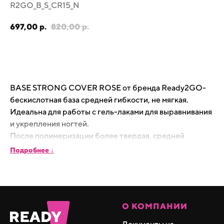
R2GO_B_S_CR15_N
697,00
р.
820,00
р.
В корзину
BASE STRONG COVER ROSE от бренда Ready2GO-
бескислотная база средней гибкости, не мягкая.
Идеальна для работы с гель-лаками для выравнивания
и укрепления ногтей.
После полимеризации более твердая, средней
жестокости, но не как гель.
Подробнее ↓
База имеет не плотный камуфляжный нежно-белый
оттенок, для френча.
Универсальная, можно смешивать с бежевыми
О КОМПАНИИ
оттенками гель-лаков для получения желаемых
оттенков. Подходит для френча.