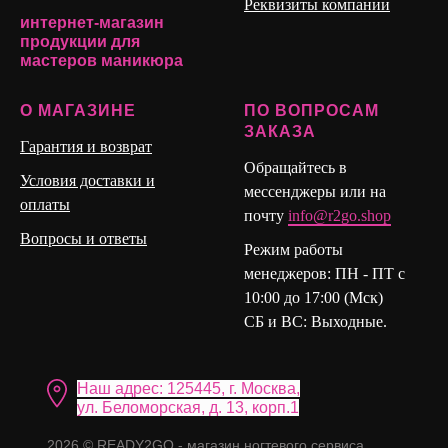
Реквизиты компании
Дорогие покупатели, приглашаем вас ознакомиться с
интернет-магазин
другими аксессуарами для маникюра от нашего магазина.
продукции для
мастеров маникюра
О МАГАЗИНЕ
ПО ВОПРОСАМ
ЗАКАЗА
Гарантия и возврат
Обращайтесь в
Условия доставки и
мессенджеры или на
оплаты
почту
info@r2go.shop
Вопросы и ответы
Режим работы
менеджеров: ПН - ПТ с
10:00 до 17:00 (Мск)
СБ и ВС: Выходные.
Наш адрес: 125445, г. Москва,
ул. Бело морская, д. 13, корп.1
2026 © READY2GO - магазин ногтевого сервиса