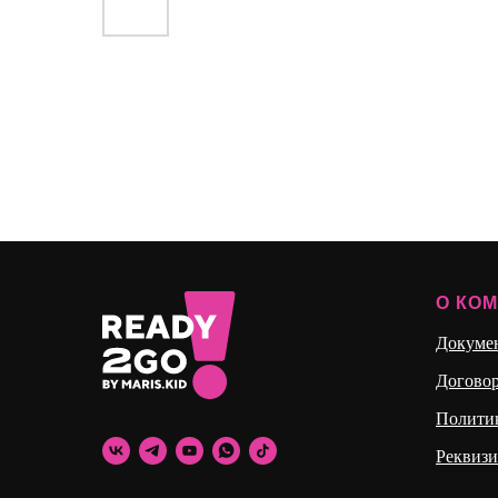
О КО
Докуме
Догово
Полити
Реквиз