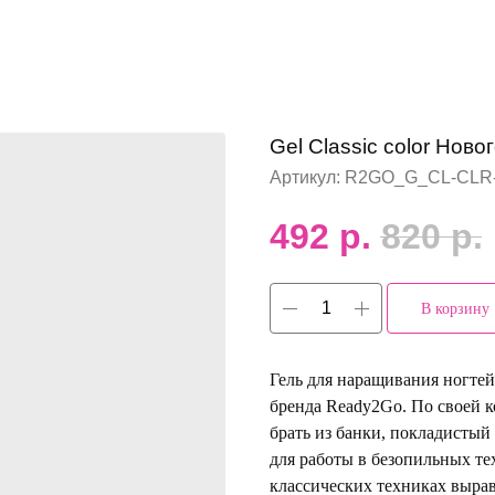
Gel Classic color Ново
Артикул:
R2GO_G_CL-CLR
492
р.
820
р.
В корзину
Гель для наращивания ногт
бренда Ready2Go. По своей к
брать из банки, покладистый
для работы в безопильных те
классических техниках выра