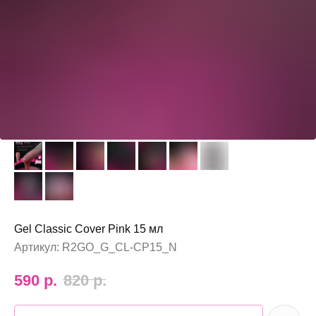
Gel Classic Cover Pink 15 мл
Артикул:
R2GO_G_CL-CP15_N
590
р.
820
р.