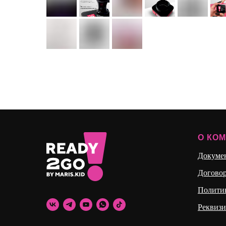
О КО
Докуме
Догово
Полити
Реквиз