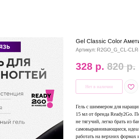
Gel Classic Color Аме
Артикул:
R2GO_G_CL-CLR
328
р.
820
р.
Нет в наличии
Гель с шиммером для наращив
15 мл от бренда Ready2Go. П
не тягучий, легко брать из б
самовыравнивающиеся, идеал
работать на верхних формах 