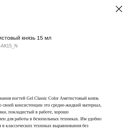
тистовый князь 15 мл
-АК15_N
ания ногтей Gel Classic Color Аметистовый князь
о своей консистенции это средне-жидкий материал,
анки, покладистый в работе, хорошо
ен для работы в безопильных техниках. Им удобно
и в классических техниках выравнивания без