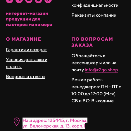
техниках работы, не скалывается и держит форму
конфиденциальности
интернет-магазин
Реквизиты компании
продукции для
мастеров маникюра
О МАГАЗИНЕ
ПО ВОПРОСАМ
ЗАКАЗА
Гарантия и возврат
Обращайтесь в
Условия доставки и
мессенджеры или на
оплаты
почту
info@r2go.shop
Вопросы и ответы
Режим работы
менеджеров: ПН - ПТ с
10:00 до 17:00 (Мск)
СБ и ВС: Выходные.
Наш адрес: 125445, г. Москва,
ул. Бело морская, д. 13, корп.1