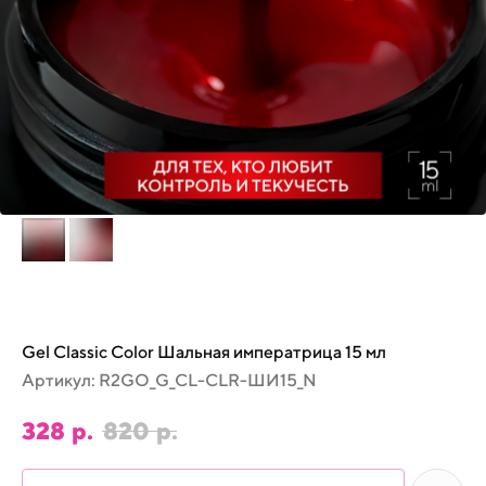
Gel Classic Color Шальная императрица 15 мл
Артикул:
R2GO_G_CL-CLR-ШИ15_N
328
р.
820
р.