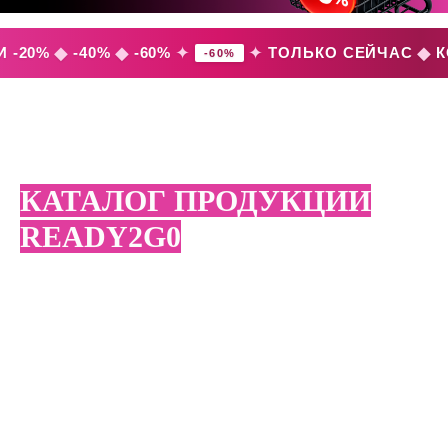
◆
◆
✦
✦
◆
 -20%
-40%
-60%
ТОЛЬКО СЕЙЧАС
К
-60%
КАТАЛОГ ПРОДУКЦИИ
READY2G0