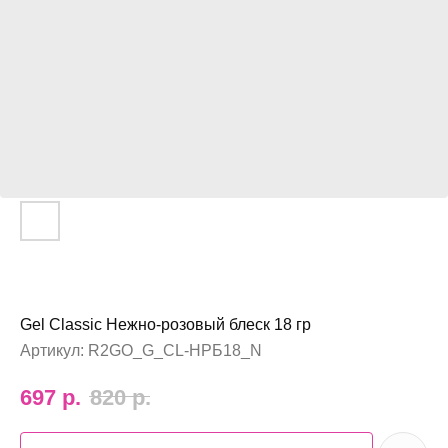
Gel Classic Нежно-розовый блеск 18 гр
Артикул:
R2GO_G_CL-НРБ18_N
697
р.
820
р.