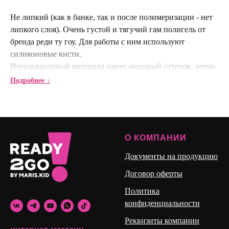
Не липкий (как в банке, так и после полимеризации - нет
липкого слоя). Очень густой и тягучий гам полигель от
бренда реди ту гоу. Для работы с ним используют
силиконовые кисти.
Инновационный материал имеет нюдовый оттенок, очень
похож на жвачку.
Подробнее ↓
Обладает уникальной прочностью и твердостью.
Невозможно сломать или разорвать механически.
В тонком нанесении он гибкий, в более толстом
О КОМПАНИИ
нанесении очень прочный.
Хорошо поджимается и держит арку. Время
Документы на продукцию
полимеризации для поджатия 10 сек.
Договор оферты
За счет своих супер прочных физических свойств в опиле
напоминает акрил. Материал пилится гораздо жестче чем
Политика
гели.
конфиденциальности
Реквизиты компании
Полигель подходит для техники моделирования на