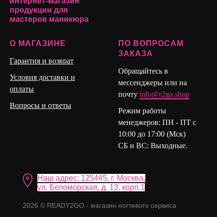
интернет-магазин
верхние формы с гель лаком на готовность. Хорошо
продукции для
мастеров маникюра
полимеризуется даже через плотный цвет гель лака.
Позволяет создавать тонкие ногти как по торцу, так и по
О МАГАЗИНЕ
ПО ВОПРОСАМ
зоне стресса, которые не ломаются и не трескаются.
ЗАКАЗА
Подходит полигель для создания объемных дизайнов на
Гарантия и возврат
ногтях за счет своих свойств и консистенции.
Обращайтесь в
Условия доставки и
мессенджеры или на
оплаты
почту
info@r2go.shop
Вопросы и ответы
Режим работы
менеджеров: ПН - ПТ с
10:00 до 17:00 (Мск)
СБ и ВС: Выходные.
Наш адрес: 125445, г. Москва,
ул. Бело морская, д. 13, корп.1
2026 © READY2GO - магазин ногтевого сервиса