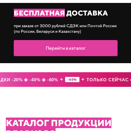
БЕСПЛАТНАЯ
ДОСТАВКА
при заказе от 3000 рублей СДЭК или Почтой России
(по России, Беларуси и Казахстану)
Перейти в каталог
◆
◆
✦
✦
КИ -20%
-40%
-60%
ТОЛЬКО СЕЙЧАС
-60%
КАТАЛОГ ПРОДУКЦИИ