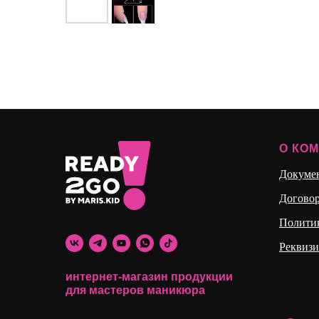
О КО
Докуме
Догово
Полити
Реквиз
интернет-магазин продукции
для мастеров маникюра