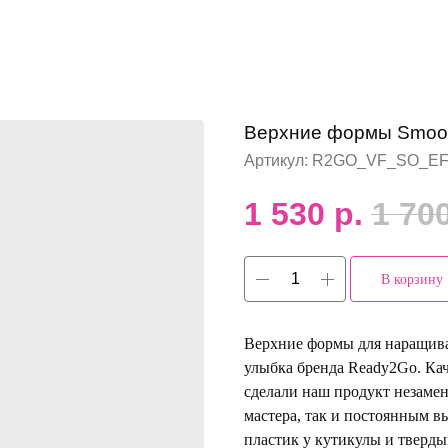
Верхние формы Smoot
Артикул:
R2GO_VF_SO_E
1 530
р.
1 70
В корзину
Верхние формы для наращив
улыбка бренда Ready2Go. Ка
сделали наш продукт незаме
мастера, так и постоянным 
пластик у кутикулы и тверды