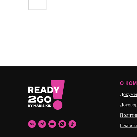
О КО
Докуме
Догово
Полити
Реквиз