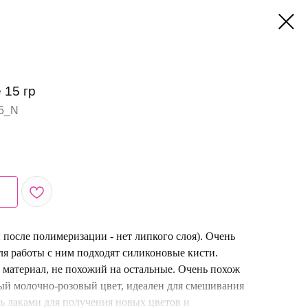
 15 гр
5_N
и после полимеризации - нет липкого слоя). Очень
для работы с ним подходят силиконовые кисти.
атериал, не похожий на остальные. Очень похож
ый молочно-розовый цвет, идеален для смешивания
ль лаками для получения новых цветов и