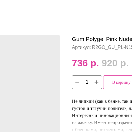
Gum Polygel Pink Nude
Артикул:
R2GO_GU_PL-N1
736
р.
920
р.
В корзину
Не липкий (как в банке, так 
густой и тягучий полигель, 
Интересный инновационный м
на жвачку. Имеет непрозрачн
с блестками, пигментами, ге