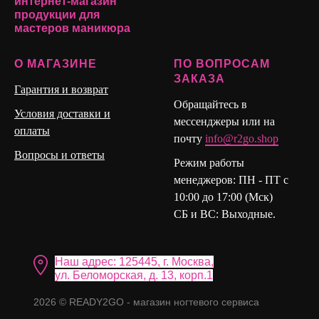
интернет-магазин
Подходит в работе с верхними и нижними формами.
продукции для
мастеров маникюра
О МАГАЗИНЕ
ПО ВОПРОСАМ
ЗАКАЗА
Гарантия и возврат
Обращайтесь в
Условия доставки и
мессенджеры или на
оплаты
почту
info@r2go.shop
Вопросы и ответы
Режим работы
менеджеров: ПН - ПТ с
10:00 до 17:00 (Мск)
СБ и ВС: Выходные.
Наш адрес: 125445, г. Москва,
ул. Бело морская, д. 13, корп.1
2026 © READY2GO - магазин ногтевого сервиса