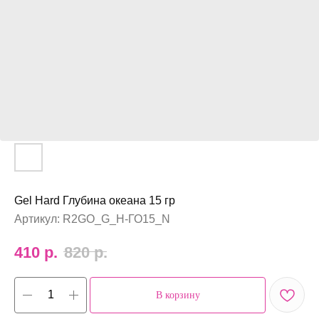
Gel Hard Глубина океана 15 гр
Артикул:
R2GO_G_H-ГО15_N
410
р.
820
р.
В корзину