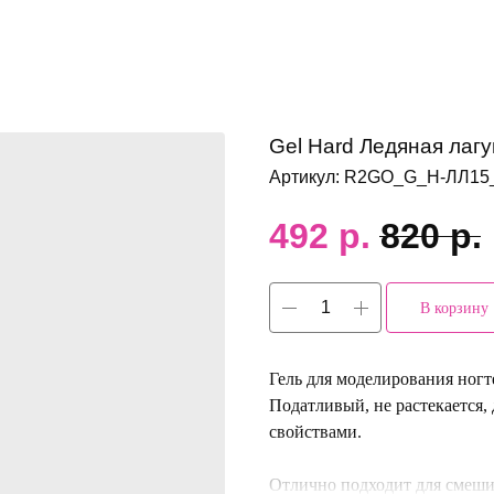
Gel Hard Ледяная лагу
Артикул:
R2GO_G_H-ЛЛ15
492
р.
820
р.
В корзину
Гель для моделирования ногте
Податливый, не растекается
свойствами.
Отлично подходит для смеши