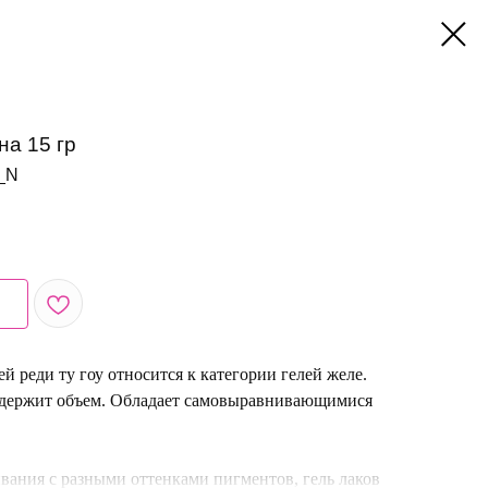
на 15 гр
_N
й реди ту гоу относится к категории гелей желе.
, держит объем. Обладает самовыравнивающимися
вания с разными оттенками пигментов, гель лаков