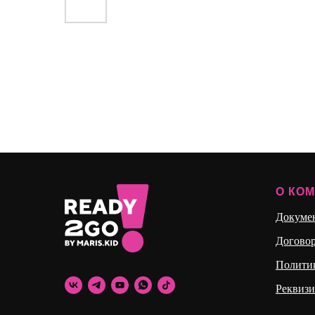
О КО
Докуме
Догово
Полити
Реквиз