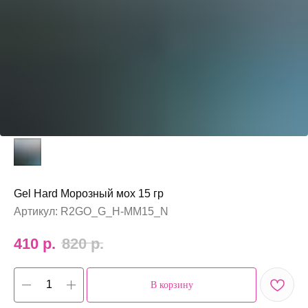
Gel Hard Морозный мох 15 гр
Артикул:
R2GO_G_H-ММ15_N
410
р.
820
р.
В корзину