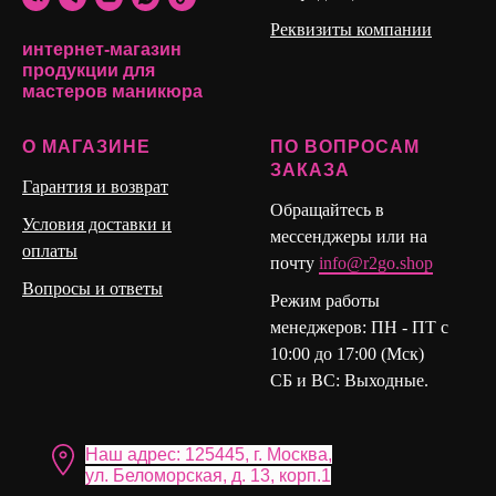
Glyceryl acrylate/Acrylic acid copolymer, Silica, Dimethicone,
Реквизиты компании
2,4,6-Trimethylbenzoyldiphen yl Phosphine Oxide, Cellulose
интернет-магазин
Acetate Butyrate
продукции для
мастеров маникюра
О МАГАЗИНЕ
ПО ВОПРОСАМ
ЗАКАЗА
Гарантия и возврат
Обращайтесь в
Условия доставки и
мессенджеры или на
оплаты
почту
info@r2go.shop
Вопросы и ответы
Режим работы
менеджеров: ПН - ПТ с
10:00 до 17:00 (Мск)
СБ и ВС: Выходные.
Наш адрес: 125445, г. Москва,
ул. Бело морская, д. 13, корп.1