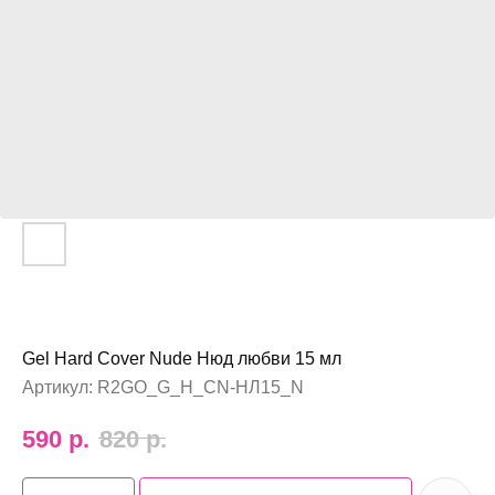
Gel Hard Cover Nude Нюд любви 15 мл
Артикул:
R2GO_G_H_CN-НЛ15_N
590
р.
820
р.