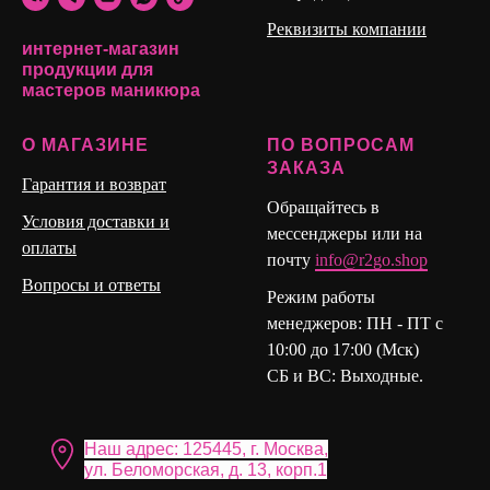
Реквизиты компании
Полигель подходит для техники моделирования на
интернет-магазин
верхние формы с гель лаком на готовность. Хорошо
продукции для
мастеров маникюра
полимеризуется даже через плотный цвет гель лака.
Позволяет создавать тонкие ногти как по торцу, так и по
О МАГАЗИНЕ
ПО ВОПРОСАМ
зоне стресса, которые не ломаются и не трескаются.
ЗАКАЗА
Подходит полигель для создания объемных дизайнов на
Гарантия и возврат
ногтях за счет своих свойств и консистенции.
Обращайтесь в
Условия доставки и
мессенджеры или на
оплаты
почту
info@r2go.shop
Вопросы и ответы
Режим работы
менеджеров: ПН - ПТ с
10:00 до 17:00 (Мск)
СБ и ВС: Выходные.
Наш адрес: 125445, г. Москва,
ул. Бело морская, д. 13, корп.1