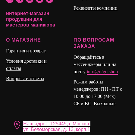
Время полимеризации для поджатия около 15-20 сек.
Реквизиты компании
интернет-магазин
Подходит в работе с верхними и нижними формами.
продукции для
мастеров маникюра
О МАГАЗИНЕ
ПО ВОПРОСАМ
ЗАКАЗА
Гарантия и возврат
Обращайтесь в
Условия доставки и
мессенджеры или на
оплаты
почту
info@r2go.shop
Вопросы и ответы
Режим работы
менеджеров: ПН - ПТ с
10:00 до 17:00 (Мск)
СБ и ВС: Выходные.
Наш адрес: 125445, г. Москва,
ул. Бело морская, д. 13, корп.1