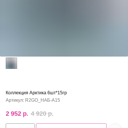
Коллекция Арктика 6шт*15гр
Артикул:
R2GO_НАБ-А15
2 952
р.
4 920
р.