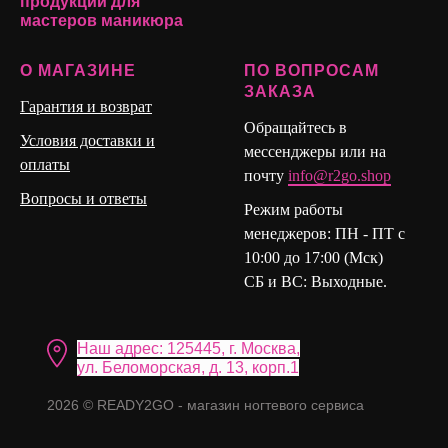
продукции для
мастеров маникюра
О МАГАЗИНЕ
ПО ВОПРОСАМ
ЗАКАЗА
Гарантия и возврат
Обращайтесь в
Условия доставки и
мессенджеры или на
оплаты
почту
info@r2go.shop
Вопросы и ответы
Режим работы
менеджеров: ПН - ПТ с
10:00 до 17:00 (Мск)
СБ и ВС: Выходные.
Наш адрес: 125445, г. Москва,
ул. Бело морская, д. 13, корп.1
2026 © READY2GO - магазин ногтевого сервиса