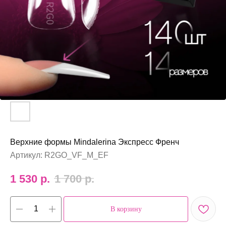
Верхние формы Mindalerina Экспресс Френч
Артикул:
R2GO_VF_M_EF
1 530
р.
1 700
р.
В корзину