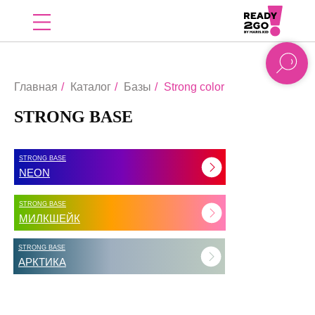
Главная
/
Каталог
/
Базы
/
Strong color
STRONG BASE
STRONG BASE
NEON
STRONG BASE
МИЛКШЕЙК
STRONG BASE
АРКТИКА