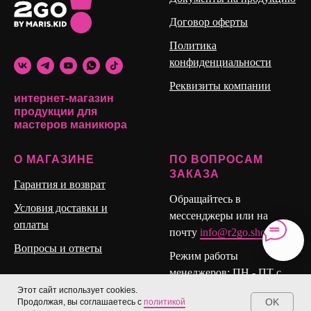
Договор оферты
Политика
конфиденциальности
Реквизиты компании
интернет-магазин
продукции для
мастеров маникюра
О МАГАЗИНЕ
ПО ВОПРОСАМ
ЗАКАЗА
Гарантия и возврат
Обращайтесь в
Условия доставки и
мессенджеры или на
оплаты
почту
info@r2go.shop
Вопросы и ответы
Режим работы
менеджеров: ПН - ПТ с
10:00 до 17:00 (Мск)
Этот сайт использует cookies.
OK
Продолжая, вы соглашаетесь с
политикой
СБ и ВС: Выходные.
0