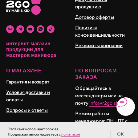
продукцию
Договор оферты
Политика
конфиденциальности
интернет-магазин
Реквизиты компании
продукции для
мастеров маникюра
О МАГАЗИНЕ
ПО ВОПРОСАМ
ЗАКАЗА
Гарантия и возврат
Обращайтесь в
Условия доставки и
мессенджеры или на
оплаты
почту
info@r2go.shop
Вопросы и ответы
Режим работы
менеджеров: ПН - ПТ с
10:00 до 17:00 (Мск)
Этот сайт использует cookies.
OK
Продолжая, вы соглашаетесь с
политикой
СБ и ВС: Выходные.
0