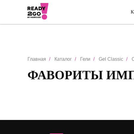
К
Главная
/
Каталог
/
Гели
/
Gel Classic
/
C
ФАВОРИТЫ ИМ