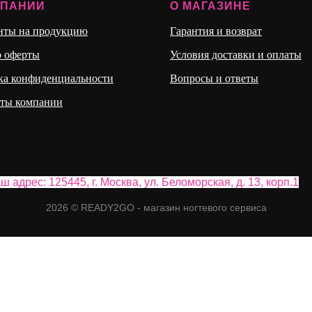
МПАНИИ
О МАГАЗИНЕ
нты на продукцию
Гарантия и возврат
р оферты
Условия доставки и оплаты
ка конфиденциальности
Вопросы и ответы
иты компании
ш адрес: 125445, г. Москва, ул. Бело морская, д. 13, корп.1
2026 © READY2GO - магазин ногтевого сервиса