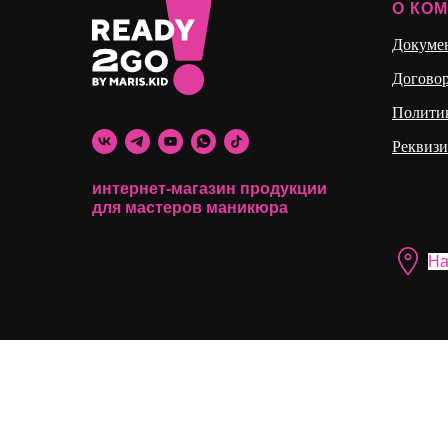
О КО
Докуме
Догово
Полити
Реквиз
интернет-магазин продукции
для мастеров маникюра
На