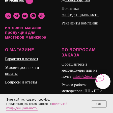
Политика
конфиденциальности
Реквизиты компании
интернет-магазин
продукции для
мастеров маникюра
О МАГАЗИНЕ
ПО ВОПРОСАМ
ЗАКАЗА
Гарантия и возврат
Обращайтесь в
Условия доставки и
мессенджеры или на
оплаты
почту
info@r2go.shop
Вопросы и ответы
Режим работы
менеджеров: ПН - ПТ с
10:00 до 17:00 (Мск)
Этот сайт использует cookies.
СБ и ВС: Выходные.
OK
Продолжая, вы соглашаетесь с
политикой
0
конфиденциальности
.
Корзина
Избранное
Меню
Каталог
Кабинет