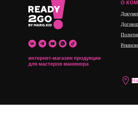
О КО
Докуме
Догово
Полити
Реквиз
интернет-магазин продукции
для мастеров маникюра
На