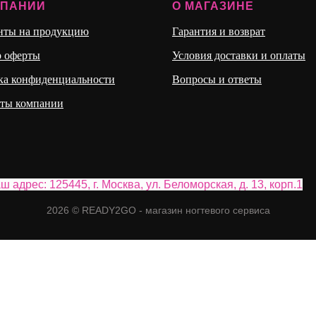
МПАНИИ
О МАГАЗИНЕ
нты на продукцию
Гарантия и возврат
р оферты
Условия доставки и оплаты
ка конфиденциальности
Вопросы и ответы
иты компании
ш адрес: 125445, г. Москва, ул. Бело морская, д. 13, корп.1
2026 © READY2GO - магазин ногтевого сервиса