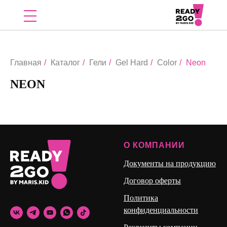
Главная
/
Каталог
/
Гели
/
Gel Hard
/
Color
/
Neon
NEON
О КОМПАНИИ
Документы на продукцию
Договор оферты
Политика
конфиденциальности